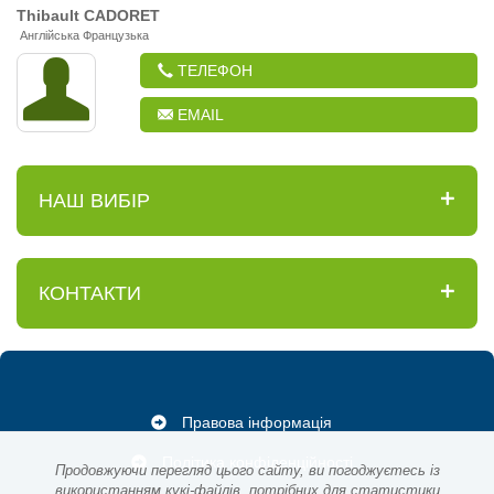
Thibault
CADORET
Англійська Французька
ТЕЛЕФОН
EMAIL
НАШ ВИБІР
КОНТАКТИ
Правова інформація
Політика конфіденційності
Продовжуючи перегляд цього сайту, ви погоджуєтесь із
використанням кукі-файлів, потрібних для статистики