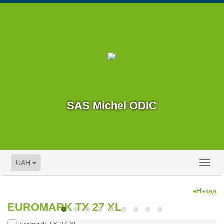
SAS Michel ODIC
UAH
Toggl
naviga
◂Назад
EUROMARK TX 27 XL