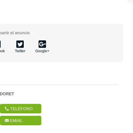
artir el anuncio
ook
Twitter
Google+
DORET
TELÉFONO
EMAIL