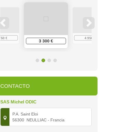
750 €
4 950 €
6 
3 300 €
CONTACTO
SAS Michel ODIC
P.A. Saint Eloi
56300
NEULLIAC
- Francia