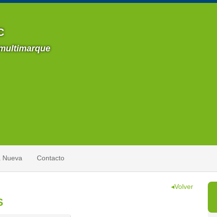
C
 multimarque
a Nueva
Contacto
◂Volver
S