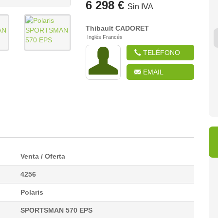
6 298 €
Sin IVA
Thibault
CADORET
Inglés Francés
TELÉFONO
4 950 €
6 900 €
8 
EMAIL
Venta / Oferta
4256
Polaris
SPORTSMAN 570 EPS