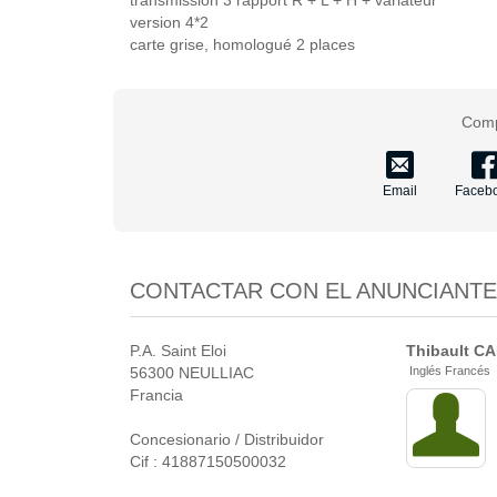
transmission 3 rapport R + L + H + variateur
version 4*2
carte grise, homologué 2 places
Comp
Email
Faceb
CONTACTAR CON EL ANUNCIANTE
P.A. Saint Eloi
Thibault
CA
56300 NEULLIAC
Inglés Francés
Francia
Concesionario / Distribuidor
Cif : 41887150500032