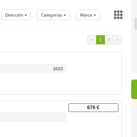
Dirección
Categorías
Marca
4 950 €
6 900 €
8 
«
1
2
»
2023
676 €