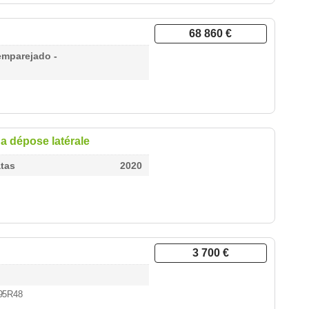
68 860 €
emparejado -
a dépose latérale
atas
2020
3 700 €
/95R48