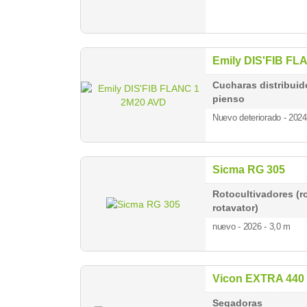
Emily DIS'FIB FL
Cucharas distribuid
pienso
Nuevo deteriorado - 202
Sicma RG 305
Rotocultivadores (ro
rotavator)
nuevo - 2026
- 3,0 m
Vicon EXTRA 440
Segadoras