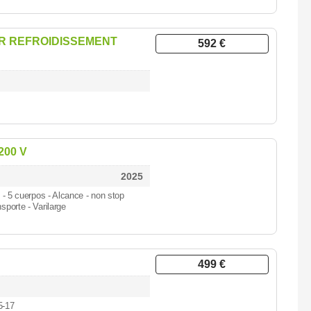
R REFROIDISSEMENT
592 €
200 V
2025
5
- 5 cuerpos - Alcance - non stop
sporte - Varilarge
499 €
5-17