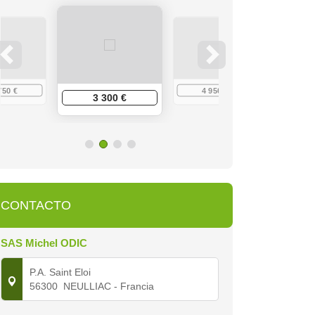
750 €
4 950 €
6 
3 300 €
CONTACTO
SAS Michel ODIC
P.A. Saint Eloi
56300
NEULLIAC
- Francia