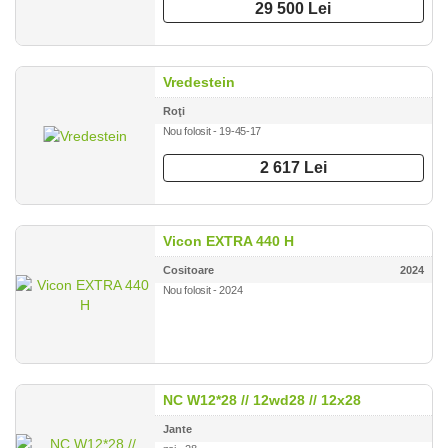
29 500 Lei
Vredestein
Roţi
Nou folosit - 19-45-17
2 617 Lei
Vicon EXTRA 440 H
Cositoare
2024
Nou folosit - 2024
NC W12*28 // 12wd28 // 12x28
Jante