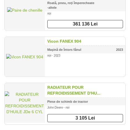
Roată, pneu, roţi împerecheate
-altele
noi
361 136 Lei
Vicon FANEX 904
Maşină de întors fânul
2023
noi - 2023
RADIATEUR POUR
REFROIDISSEMENT D'HU...
Piese de schimb de tractor
John Deere - noi
3 105 Lei