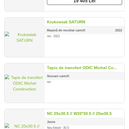
19 405 Lei
Krukowiak SATURN
Maşină de recoltat cartofi
2022
noi - 2022
Tapis de transfert ODIC Michel Co...
Stocare cartofi
noi
NC 20x30.5 // W20*30.5 // 20w30.5
Jante
Nou folosit - 30.5