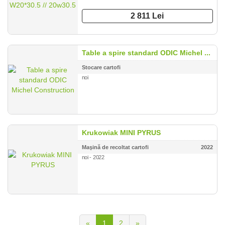
2 811 Lei
Table a spire standard ODIC Michel ...
Stocare cartofi
noi
Krukowiak MINI PYRUS
Maşină de recoltat cartofi
2022
noi - 2022
«
1
2
»