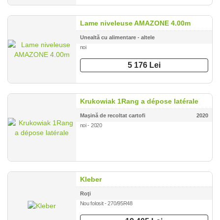
Lame niveleuse AMAZONE 4.00m
Unealtă cu alimentare - altele
noi
5 176 Lei
Krukowiak 1Rang a dépose latérale
Maşină de recoltat cartofi
2020
noi - 2020
Kleber
Roţi
Nou folosit - 270/95R48