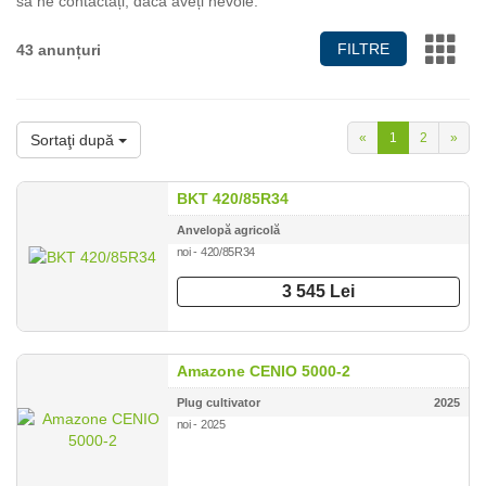
să ne contactați, dacă aveți nevoie.
FILTRE
43 anunțuri
«
1
2
»
Sortaţi după
BKT 420/85R34
Anvelopă agricolă
noi - 420/85R34
3 545 Lei
Amazone CENIO 5000-2
Plug cultivator
2025
noi - 2025