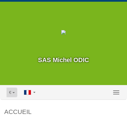
SAS Michel ODIC
€
Toggl
naviga
ACCUEIL