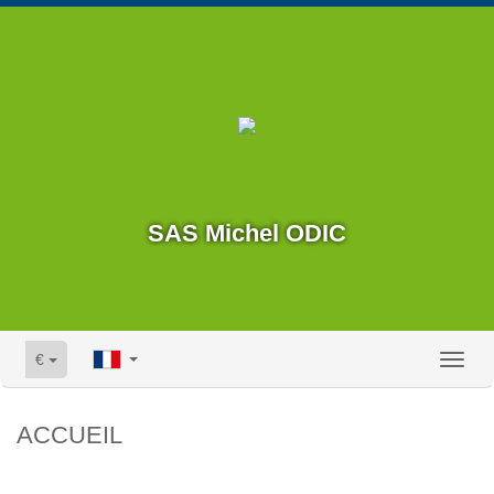
SAS Michel ODIC
€
Toggl
naviga
ACCUEIL