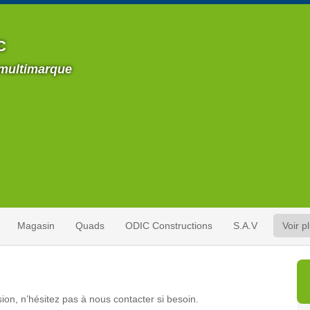
C
 multimarque
Magasin
Quads
ODIC Constructions
S.A.V
Voir p
ion, n’hésitez pas à nous contacter si besoin.