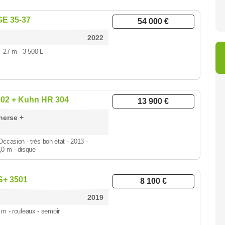
E 35-37
54 000 €
2022
 - 27 m
- 3 500 L
02 + Kuhn HR 304
13 900 €
herse +
Occasion - très bon état - 2013 -
,0 m - disque
+ 3501
8 100 €
2019
5 m
- rouleaux - semoir