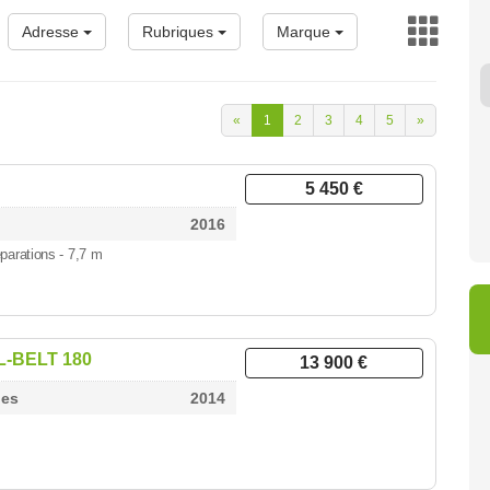
Adresse
Rubriques
Marque
«
1
2
3
4
5
»
4 950 €
6 900 €
8 
5 450 €
2016
parations - 7,7 m
L-BELT 180
13 900 €
des
2014