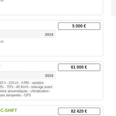
2 m
5 000 €
2010
0 m
R
61 000 €
2016
916 h
- 210 ch - 4 RM - variation
80% - 70% - 40 Km/h - relevage avant
reins pneumatiques - climatisation -
esses rampantes - GPS
RC-SHIFT
82 420 €