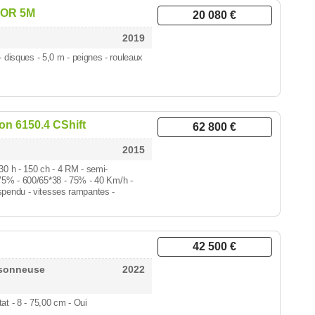
TOR 5M
20 080 €
2019
 - disques
- 5,0 m - peignes - rouleaux
on 6150.4 CShift
62 800 €
2015
330 h
- 150 ch - 4 RM - semi-
 75% - 600/65*38 - 75% - 40 Km/h -
spendu - vitesses rampantes -
42 500 €
ssonneuse
2022
tat
- 8 - 75,00 cm - Oui