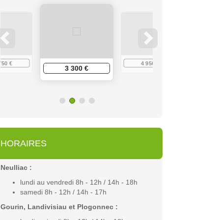
750 €
4 950 €
6 
3 300 €
HORAIRES
Neulliac :
lundi au vendredi 8h - 12h / 14h - 18h
samedi 8h - 12h / 14h - 17h
Gourin, Landivisiau et Plogonnec :