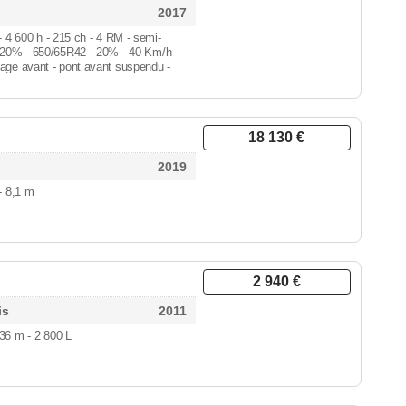
2017
 - 4 600 h
- 215 ch - 4 RM - semi-
- 20% - 650/65R42 - 20% - 40 Km/h -
age avant - pont avant suspendu -
18 130 €
2019
- 8,1 m
2 940 €
is
2011
- 36 m
- 2 800 L