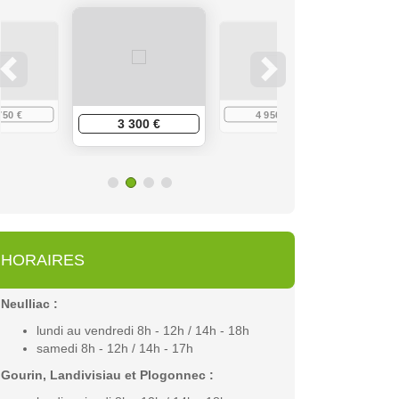
750 €
4 950 €
6 
3 300 €
HORAIRES
Neulliac :
lundi au vendredi 8h - 12h / 14h - 18h
samedi 8h - 12h / 14h - 17h
Gourin, Landivisiau et Plogonnec :