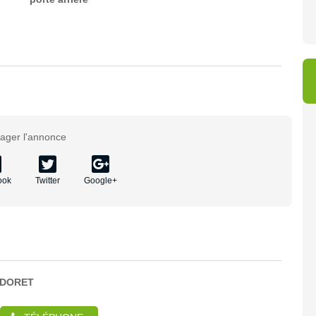
tager l'annonce
ook
Twitter
Google+
DORET
s