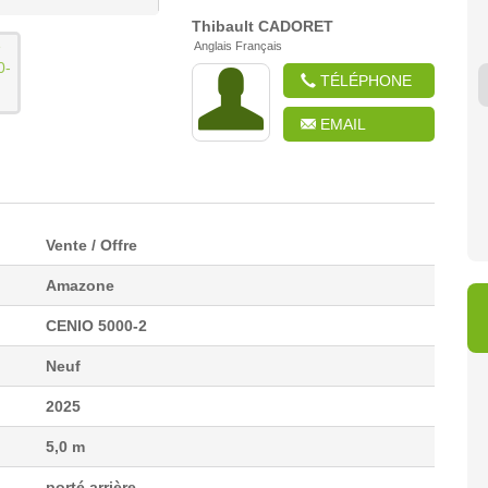
Thibault
CADORET
Anglais Français
TÉLÉPHONE
EMAIL
4 950 €
6 900 €
8 
Vente / Offre
Amazone
CENIO 5000-2
Neuf
2025
5,0 m
porté arrière