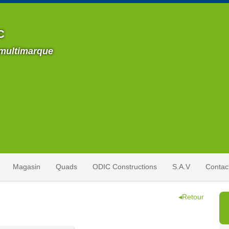
C
 multimarque
Magasin
Quads
ODIC Constructions
S.A.V
Contac
◂Retour