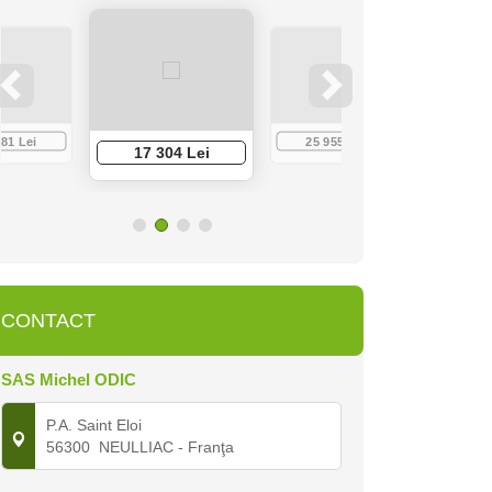
881 Lei
25 955 Lei
36 
17 304 Lei
CONTACT
SAS Michel ODIC
P.A. Saint Eloi
56300
NEULLIAC
- Franţa