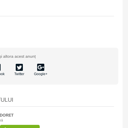
 și altora acest anunț
ook
Twitter
Google+
ULUI
DORET
ză