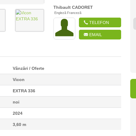
Thibault
CADORET
Engleză Franceză
TELEFON
EMAIL
25 955 Lei
36 180 Lei
45 
Vânzări / Oferte
Vicon
EXTRA 336
noi
2024
3,60 m