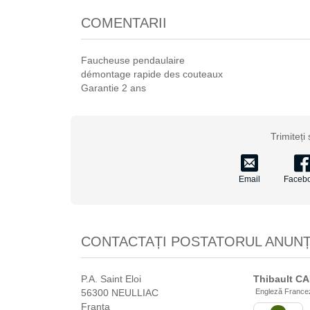
COMENTARII
Faucheuse pendaulaire
démontage rapide des couteaux
Garantie 2 ans
Trimiteți
Email
Faceb
CONTACTAȚI POSTATORUL ANUNȚ
P.A. Saint Eloi
Thibault
CA
56300 NEULLIAC
Engleză France
Franţa