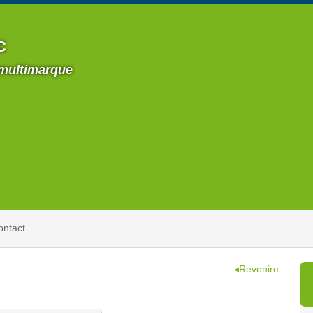
C
 multimarque
ontact
◂Revenire