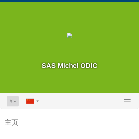
SAS Michel ODIC
¥
Toggl
naviga
主页