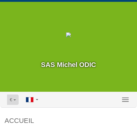
SAS Michel ODIC
€
Toggl
naviga
ACCUEIL